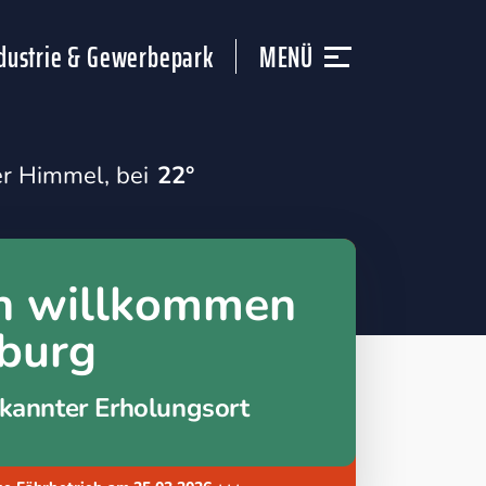
dustrie & Gewerbepark
MENÜ
er Himmel, bei
22°
ch willkommen
eburg
rkannter Erholungsort