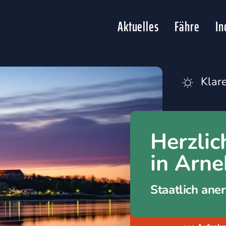
Aktuelles
Fähre
In
Klar
Herzli
in Arn
Staatlich ane