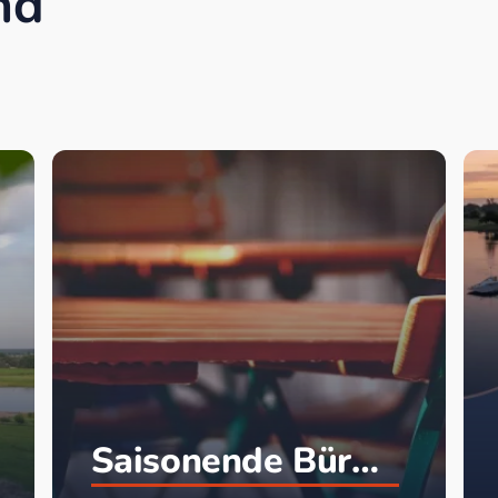
nd
Saisonende Bürgercafe` in der Kunst- und Kulturscheune